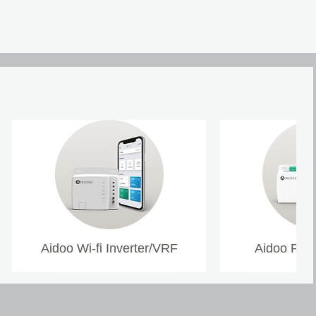
Aidoo Wi-fi Inverter/VRF
Aidoo Pro 