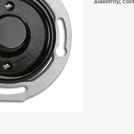
Διακόπτης Cont
10A, 10 AX, AC 2
Κεντρικό ένθετο α
Περιλαμβάνεται λυχ
Ø 7,0 cm