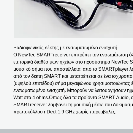
Ραδιοφωνικός δέκτης με ενσωματωμένο ενισχυτή
Ο NewTec SMARTreceiver επιτρέπει την ενσωμάτωση ό
εμπορικά διαθέσιμων ηχείων στο ηχοσύστημα NewTec 
μουσικό σήμα που αποστέλλεται από το SMARTplayer λ
από τον δέκτη SMART και μετατρέπεται σε ένα ισχυροπο
(υψηλού επιπέδου) σήμα μεγαφώνου χρησιμοποιώντας 
ενσωματωμένο ενισχυτή. Μπορούν να λειτουργήσουν ηχε
Watt στα 4 ohms.Όπως όλα τα προϊόντα SMART Audio, 
SMARTreceiver λαμβάνει τη μουσική μέσω του δοκιμασ
πρωτοκόλλου nDect 1,9 GHz χωρίς παρεμβολές.