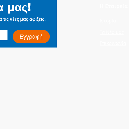
(DC Electrified Lines)
Signalling C
α μας!
Η Εταιρεία
Electrifie
τις νέες μας αφίξεις.
Ιστορία
Τα Νέα μας
Εγγραφή
Επικοινωνία