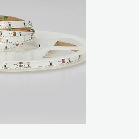
Διαστάσεις: 5000
Πικνότητα LED: 1
Step LED: 3LED (
Τάση: DC12V / D
A/m: 1A / 0.5A
W/m: 12W
Γωνία: 120
Θερμοκρασία περιβ