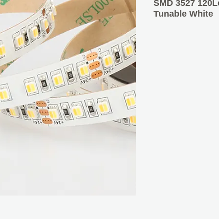
SMD 3527 120L
Tunable White
Διαστάσεις: 5000
Πυκνότητα LED: 
Step LED: 3LEDs 
50mm
Τάση: DC12V / D
A/m: 1.6Α / 0.8A
W/m: 19.2W (2 χρ
Γωνία: 120
Θερμοκρασία περιβ
Datasheet:
PDF