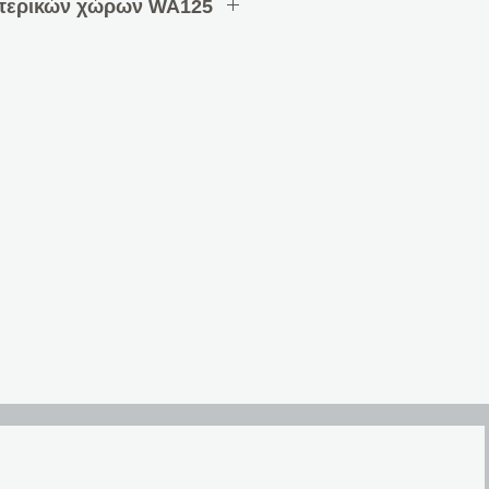
τερικών χώρων WA125
πλουτισμένο με Corian® και
α εξωτερική εγκατάσταση και
. Με σύγχρονα εξαρτήματα και
τητας, για εξαιρετική απόδοση
κόμα και σε θερμοκρασίες
W): 300/600
(cm): 56,0 x 28,0 x 28,0