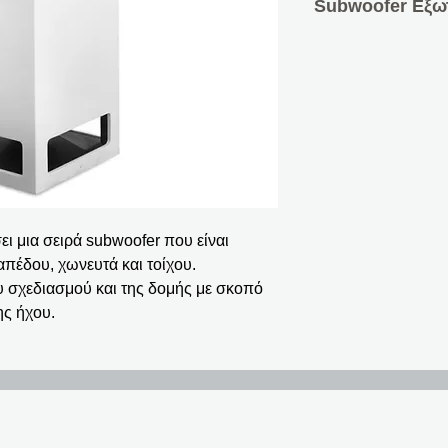
Subwoofer Εξω
Το WA125 είναι εμ
έχει σχεδιαστεί γι
εμπειρία ακρόασης
υλικά υψηλής ποιό
ήχου και αντοχή α
κρύου.
Version: 4 ohm
Type: Subwoofer
Power RMS/MAX (
ει μια σειρά subwoofer που είναι
Dimensions HxWxD 
απέδου, χωνευτά και τοίχου.
υ σχεδιασμού και της δομής με σκοπό
Datasheet:
PDF
ς ήχου.