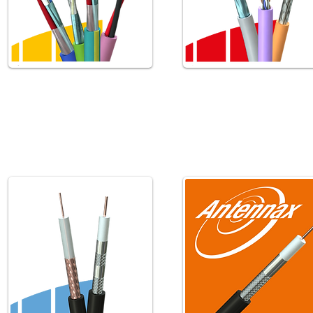
Καλώδια Κτιριακού
Καλώδια Δικτύου
Αυτοματισμού