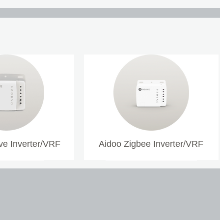
Ανίχνευση κατε
2 κανάλια φωτός
συναγερμό
Σύντομη παρουσ
στάσης
Λειτουργία Mast
λειτουργίες
Ενσωματωμένο σ
LED
Λειτουργία ημέρ
προσανατολισμ
Λειτουργίες απο
ρύθμισης με χ
e Inverter/VRF
Aidoo Zigbee Inverter/VRF
Είσοδος εξωτερ
χειροκίνητη λει
Προτεινόμενο ύψ
m
3 χρόνια εγγύη
Χρώματα: studio