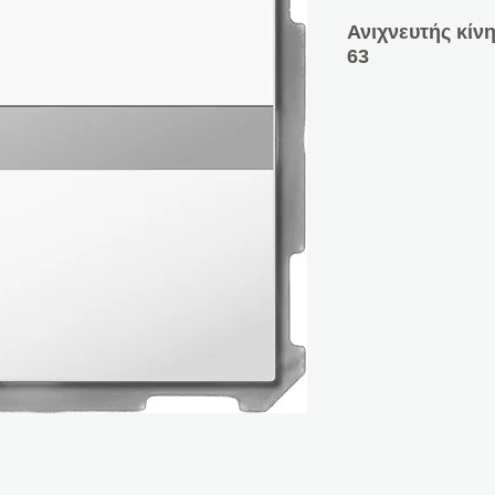
Ανιχνευτής κίν
63
Ανιχνευτής κίνη
Έκδοση με αισθ
πλήκτρα αισθητ
Τοποθέτηση σε 
Ενσωματωμένη 
Ταιριάζει σε συ
Busch-Jaeger fut
axcent
Ανιχνευτής κίνη
αισθητήρες
Γωνία ανίχνευση
κάλυψη 6-10 m
Κατάλληλο για κ
Ευαισθησία ξεχ
νύχτα/παρουσία