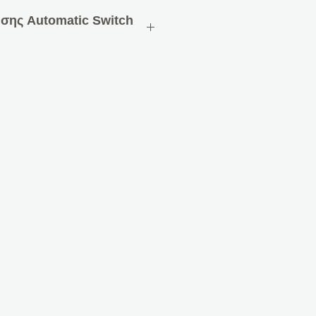
ησης Automatic Switch
σης με 2 αισθητήρες
ητήρα θερμοκρασίας και 2
ήρα
κιβώτιο διακοπτών
μονάδα ζεύξης διαύλου
στήματα/εμβέλεια 63 mm για π.χ.
ure linear, solo, carat, Busch-
σης με αισθητήρα φωτός και 2
ς κίνησης H 180° / V 15°,
 Ø
ατοικίδια έως 12 κιλά
ωριστά ρυθμιζόμενη για μέρα/