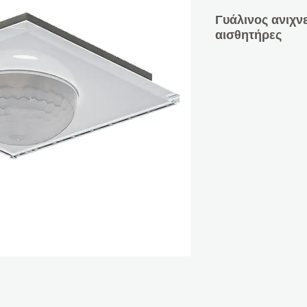
Γυάλινος ανιχν
αισθητήρες
Έκδοση για τοπ
εγκατάστασης
Με αισθητήρα θ
σταθερού φωτός 
λωρίδες
Αναβαθμισμένη
Λευκό γυαλί π
αισθητήρας θερ
3 αισθητήρες με
παρουσίας
Ρυθμιζόμενη ευ
παρουσίας για μ
Κάλυψη 11 m Ø,
3 κανάλια φωτό
αξιολογηθούν ξ