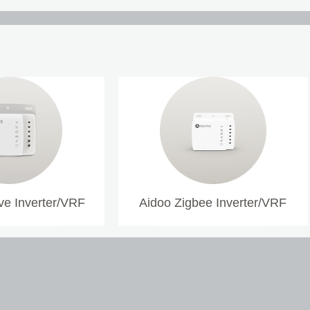
1 HVAC και 1 κ
ειδοποιήσεων
Σύντομη παρουσ
το τρέξιμο
Έξυπνη λειτουργ
χειροκίνητη λει
Κλείδωμα και αν
απελευθέρωση
Εκτεταμένη λειτ
αντικείμενο με
Ενσωματωμένο 
Λειτουργία φωτ
από το δωμάτιο
e Inverter/VRF
Aidoo Zigbee Inverter/VRF
Αποφυγή ψευδών
συναγερμού μει
ρυθμιζόμενο π
3 χρόνια εγγύη
Datashe