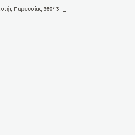
ευτής Παρουσίας 360° 3
οθέτηση στην οροφή σε κουτί
ερμοκρασίας, έξυπνο έλεγχο
για έως και 3 φωτεινές
 εφαρμογή
ρόσοψη, ενσωματωμένος
μοκρασίας
 φακό για ανίχνευση
αισθησία παρουσίας και
έρα, νύχτα και συναγερμό
 παρουσία 5 m Ø
ς, οι αισθητήρες μπορούν να
εχωριστά