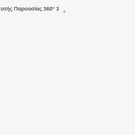
ευτής Παρουσίας 360° 3
οθέτηση στην οροφή σε κουτί
θερμοκρασίας SCN-G360K3.03
σθητήρες και έξυπνο έλεγχο
για έως και 3 φωτεινές
 εφαρμογή
ρόσοψη, ενσωματωμένος
μοκρασίας
 φακό για ανίχνευση
αισθησία παρουσίας και
έρα, νύχτα και συναγερμό
 παρουσία 5 m Ø
ς, οι αισθητήρες μπορούν να