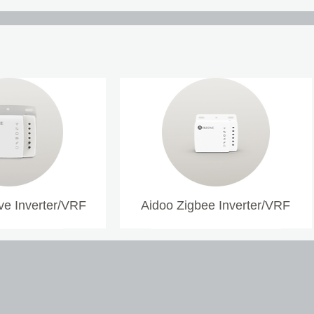
αξιολογηθούν ξ
1 HVAC και 1 κ
ειδοποιήσεων
Σύντομη παρουσ
το τρέξιμο
Έξυπνη λειτουργ
χειροκίνητη λει
Κλείδωμα και αν
απελευθέρωση
Εκτεταμένη λειτ
αντικείμενο με
Ενσωματωμένο 
Λειτουργία φωτ
e Inverter/VRF
Aidoo Zigbee Inverter/VRF
από το δωμάτιο
Αποφυγή ψευδών
συναγερμού μει
ρυθμιζόμενο π
3 χρόνια εγγύη