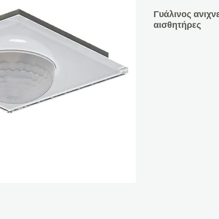
Γυάλινος ανιχν
αισθητήρες
Έκδοση για τοπ
εγκατάστασης
Με αισθητήρα 
Έκδοση με 3 αι
σταθερού φωτός 
λωρίδες
Αναβαθμισμένη
Λευκό γυαλί π
αισθητήρας θερ
3 αισθητήρες με
παρουσίας
Ρυθμιζόμενη ευ
παρουσίας για μ
Κάλυψη 11 m Ø,
3 κανάλια φωτό