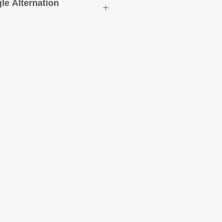
le Alternation
50V
πό Duroplast και μπαρέτα
 μπορεί να χρησιμοποιηθεί εάν
ν ή δύο διακόπτες για μία