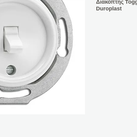
Διακόπτης Togg
Duroplast
10A, 10 AX, AC 2
Κεντρικό ένθετο α
Αυτός ο διακόπτης
χρησιμοποιείτε ένα
λάμπα.
Ø 7,0 cm