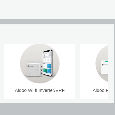
Aidoo Wi-fi Inverter/VRF
Aidoo Pro 