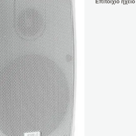
Επιτοίχιο ηχεί
Αυτό το στιβαρό, ε
εξωτερικού χώρου 
μέγεθος δωματίου 
χώρους. Ηχείο με t
Datasheet:
PDF