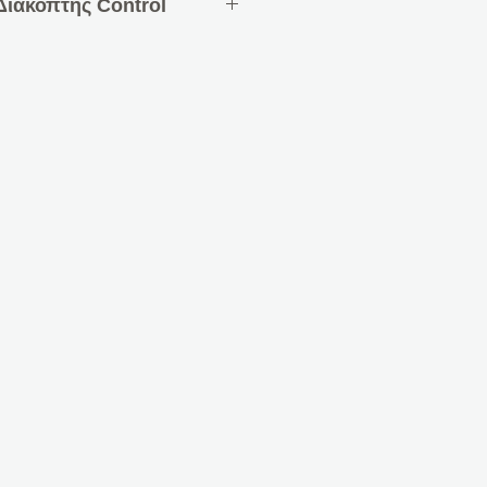
ιακόπτης Control
50V
πό πορσελάνη και μπαρέτα
νία ένδειξης