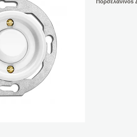
Πορσελάνινοs Δ
10A, 10 AX, AC 2
Κεντρικό ένθετο α
duroplast
Περιλαμβάνεται λυχ
Ø 7,0 cm
Datasheet:
PDF