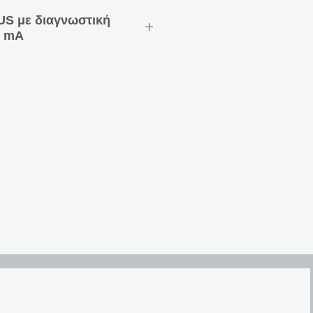
US με διαγνωστική
0 mA
S 1280 mA με διαγνωστική
μαστικό ρεύμα 1280 mA,
1600 mA, peak 1900 mA
NX με ενσωματωμένο τσοκ
30 V AC
ραχυκύκλωμα, Ασφαλές
οδο χωρίς τσοκ
ονάδα ζεύξης διαύλου με
τουργία:
ρεύμα διαύλου, υπερφόρτωση
ή τάσης δικτύου
α αποθηκεύονται με χρονική
er δακτυλίου