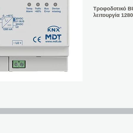
Τροφοδοτικό B
λειτουργία 128
Τροφοδοτικό BU
λειτουργία Ονο
συνεχές ρεύμα 
Τροφοδοτικό K
Τάση δικτύου 2
Ανθεκτικό σε β
υπερφόρτωση
Με επιπλέον έξ
Ενσωματωμένη μ
διαγνωστική λει
Τάση διαύλου, 
διαύλου
Βλάβη/επιστροφ
Όλα τα συμβάντ
σήμανση σε buff