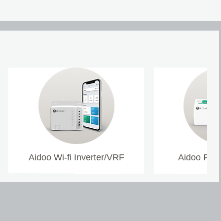
Aidoo Wi-fi Inverter/VRF
Aidoo Pro 