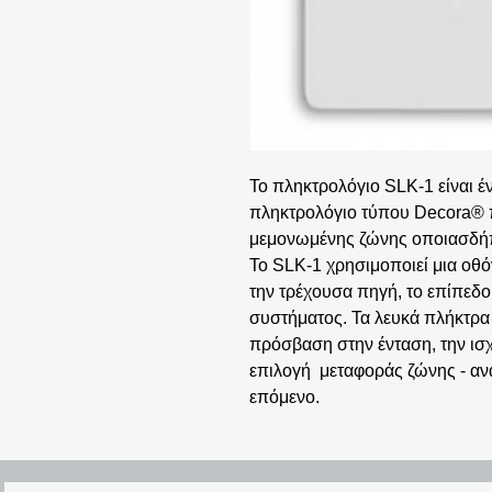
Το πληκτρολόγιο SLK-1 είναι έ
πληκτρολόγιο τύπου Decora® πο
μεμονωμένης ζώνης οποιασδήπ
Το SLK-1 χρησιμοποιεί μια οθό
την τρέχουσα πηγή, το επίπεδο
συστήματος. Τα λευκά πλήκτρα
πρόσβαση στην ένταση, την ισχ
επιλογή μεταφοράς ζώνης - α
επόμενο.