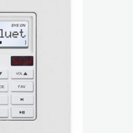
CAT-5e Connec
Max Cable Len
Power Require
5
Datasheet: