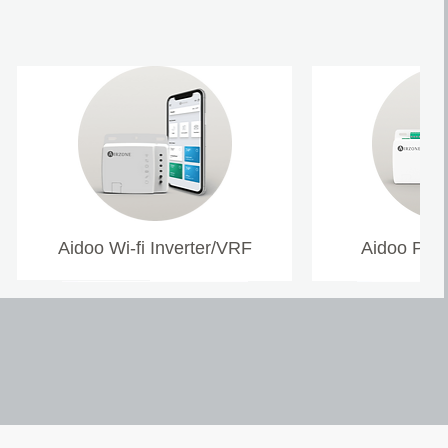
Aidoo Wi-fi Inverter/VRF
Aidoo Pro 