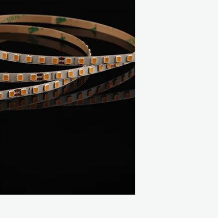
Διαστάσεις: 5000
Πυκνότητα LED: 
Step LED: 7LEDs 
Τάση: DC24V
A/m: 0.4 / 0.6
W/m: 9.6 / 14.4
Μήκος (m): 15 / 10
Θερμοκρασία περιβ
Datasheet:
PDF