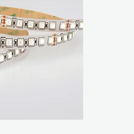
Διαστάσεις: 5000
Πυκνότητα LED: 
Step LED: 6LEDs 
Τάση: DC24V
A/m: 0.5A
W/m: 12W (3 χρώμ
Γωνία: 120
Θερμοκρασία περιβ
Datasheet:
PDF