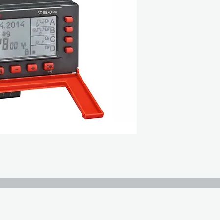
Ετήσιος διακόπτης
KNX
Στήριγμα ράγας D
4 κανάλια
Καθημερινό, εβδομ
300 θέσεις μνήμης
10 χρόνια αποθεμα
Ελάχιστο διάστημα
Έως 300 μόνιμες ε
Χειροκίνητη μόνιμη
Χειροκίνητη παρά
Αυτόματη ταξινόμ
κατά την ανάγνωσ
Απεριόριστος προ
Πλήρως αυτόματη 
Μετρητής χρόνου 
Λειτουργία σφυγμ
Λειτουργία κύκλου