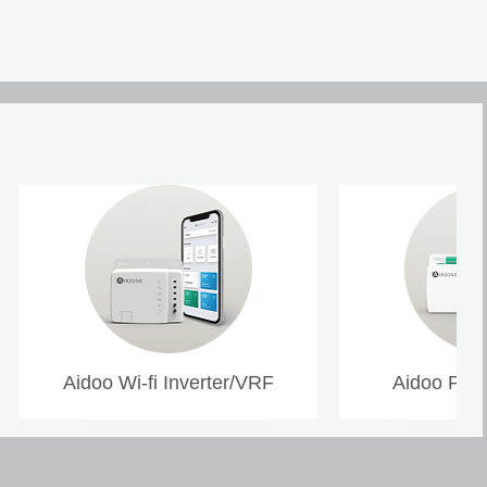
Aidoo Wi-fi Inverter/VRF
Aidoo Pro 