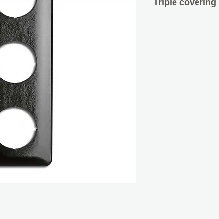
Triple covering
- Βακελίτης
- Για συναρμολόγη
ένθετο και ροοστά
τηλεφώνου, έξοδο 
σταθμό φόρτισης 
- εξωτερικό μέγεθ