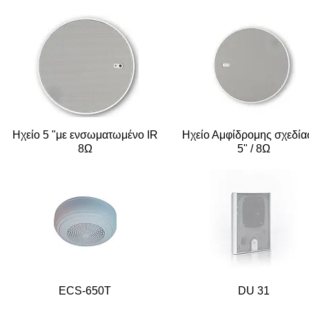
Ηχείο 5 "με ενσωματωμένο IR
Ηχείο Αμφίδρομης σχεδία
8Ω
5" / 8Ω
ECS-650T
DU 31