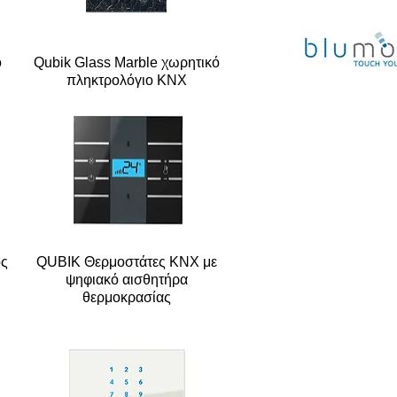
ό
Qubik Glass Marble χωρητικό
πληκτρολόγιο KNX
ός
QUBIK Θερμοστάτες KNX με
ψηφιακό αισθητήρα
θερμοκρασίας