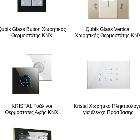
Qubik Glass Button Xωρητικός
Qubik Glass Vertical
Θερμοστάτης KNX
Xωρητικός Θερμοστάτης KN
KRISTAL Γυάλινοι
Kristal Xωρητικό Πληκτρολόγ
Θερμοστάτες Αφής ΚΝΧ
για έλεγχο Πρόσβασης