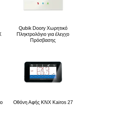
Qubik Doory Xωρητικό
X
Πληκτρολόγιο για έλεγχο
Πρόσβασης
ιο
Οθόνη Αφής ΚΝΧ Kairos 27