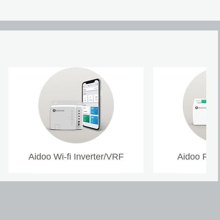
Aidoo Wi-fi Inverter/VRF
Aidoo Pro 