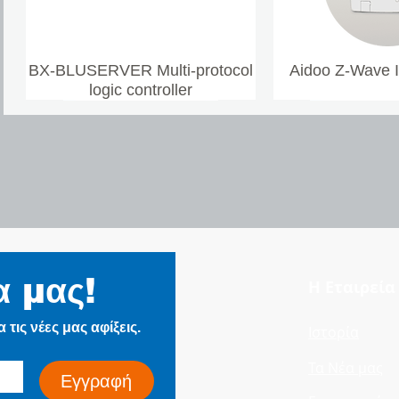
BX-BLUSERVER Multi-protocol
Aidoo Z-Wave 
logic controller
ZPGU Local Signalling Cables
Aidoo Pro Air to Water
FIRE WARRIOR-99 N​
ZPFU & ZPFU-SH
Aidoo Pro In
FIRE WAR
(DC Electrified Lines)
Signalling C
α μας!
Η Εταιρεία
Electrifie
τις νέες μας αφίξεις.
Ιστορία
Τα Νέα μας
Εγγραφή