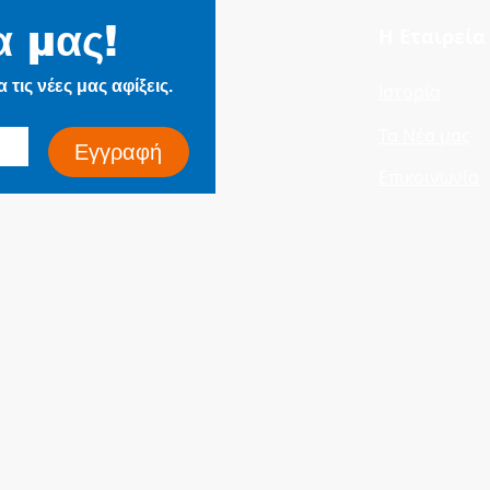
(DC Electrified Lines)
Signalling C
α μας!
Η Εταιρεία
Electrifie
τις νέες μας αφίξεις.
Ιστορία
Τα Νέα μας
Εγγραφή
Επικοινωνία