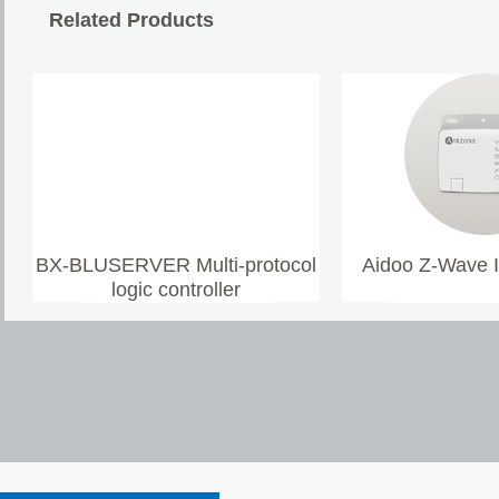
Related Products
BX-BLUSERVER Multi-protocol
Aidoo Z-Wave 
logic controller
ZPGU Local Signalling Cables
Aidoo Pro Air to Water
FIRE WARRIOR-99 N​
ZPFU & ZPFU-SH
Aidoo Pro In
FIRE WAR