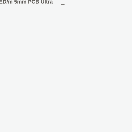
ED/m 5mm PCB Ultra
x5x1.2mm
20LED/m
12V) 25mm / 6LED (24V) 50mm
C24V
άλλοντος : -20 +50