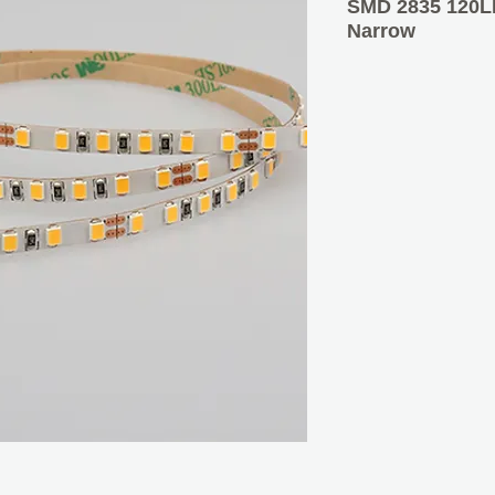
SMD 2835 120L
Narrow
Διαστάσεις: 5000
Πικνότητα LED: 1
Step LED: 3LED (
Τάση: DC12V / D
A/m: 1.6A / 0.8A
W/m: 19.2W
Γωνία: 120
Θερμοκρασία περιβ
Datasheet:
PDF