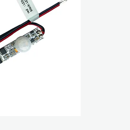
Τάση εισόδου: 12
Τάση εξόδου: 12 
Iσχύς εξόδου : m
max. 72
Datashhet:
PDF