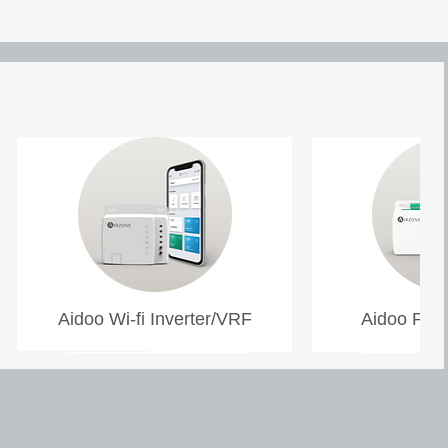
Aidoo Wi-fi Inverter/VRF
Aidoo Pro 