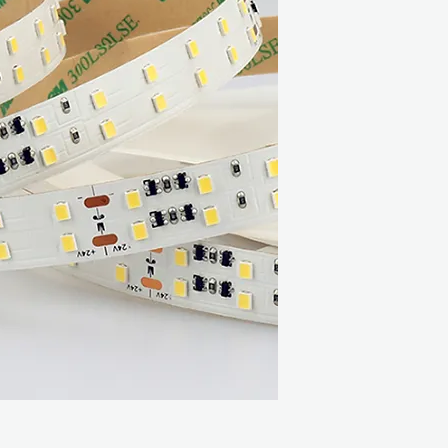
Διαστάσεις: 5000
Πυκνότητα LED: 
Step LED: 14LED
Τάση: DC24V
A/m: 1A
W/m: 24W
Γωνία: 120
Θερμοκρασία περιβ
Datasheet:
PDF