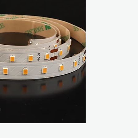
Διαστάσεις: 5000
Πυκνότητα LED: 
Step LED: 9LEDs 
Τάση: DC24V
A/m: 0.2 / 0.3
W/m: 7.2 / 10.8
Μήκος (m): 40 / 30
Θερμοκρασία περιβ
Datasheet:
PDF